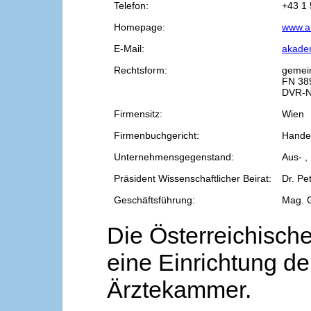
Telefon:
+43 1 
Homepage:
www.a
E-Mail:
akade
Rechtsform:
gemei
FN 38
DVR-N
Firmensitz:
Wien
Firmenbuchgericht:
Handel
Unternehmensgegenstand:
Aus- ,
Präsident Wissenschaftlicher Beirat:
Dr. Pe
Geschäftsführung:
Mag. 
Die Österreichische
eine Einrichtung de
Ärztekammer.