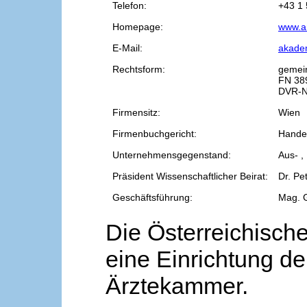
Telefon:
+43 1 
Homepage:
www.a
E-Mail:
akade
Rechtsform:
gemei
FN 38
DVR-N
Firmensitz:
Wien
Firmenbuchgericht:
Handel
Unternehmensgegenstand:
Aus- ,
Präsident Wissenschaftlicher Beirat:
Dr. Pe
Geschäftsführung:
Mag. 
Die Österreichische
eine Einrichtung de
Ärztekammer.