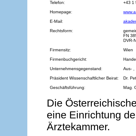
Telefon:
+43 1 
Homepage:
www.a
E-Mail:
akade
Rechtsform:
gemei
FN 38
DVR-N
Firmensitz:
Wien
Firmenbuchgericht:
Handel
Unternehmensgegenstand:
Aus- ,
Präsident Wissenschaftlicher Beirat:
Dr. Pe
Geschäftsführung:
Mag. 
Die Österreichische
eine Einrichtung de
Ärztekammer.