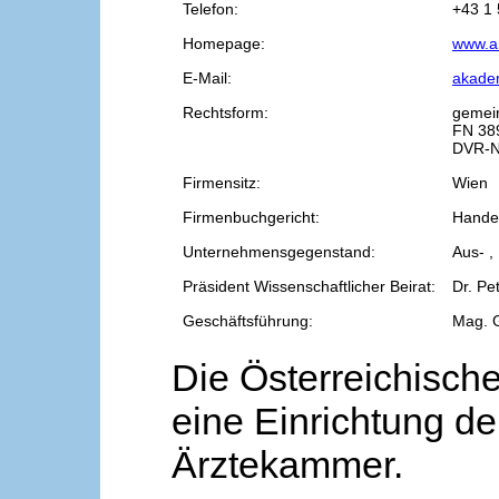
Telefon:
+43 1 
Homepage:
www.a
E-Mail:
akade
Rechtsform:
gemei
FN 38
DVR-N
Firmensitz:
Wien
Firmenbuchgericht:
Handel
Unternehmensgegenstand:
Aus- ,
Präsident Wissenschaftlicher Beirat:
Dr. Pe
Geschäftsführung:
Mag. 
Die Österreichische
eine Einrichtung de
Ärztekammer.