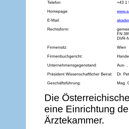
Telefon:
+43 1 
Homepage:
www.a
E-Mail:
akade
Rechtsform:
gemei
FN 38
DVR-N
Firmensitz:
Wien
Firmenbuchgericht:
Handel
Unternehmensgegenstand:
Aus- ,
Präsident Wissenschaftlicher Beirat:
Dr. Pe
Geschäftsführung:
Mag. 
Die Österreichische
eine Einrichtung de
Ärztekammer.