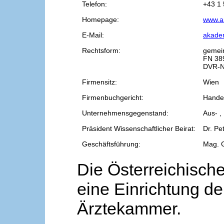
Telefon:
+43 1 
Homepage:
www.a
E-Mail:
akade
Rechtsform:
gemei
FN 38
DVR-N
Firmensitz:
Wien
Firmenbuchgericht:
Handel
Unternehmensgegenstand:
Aus- ,
Präsident Wissenschaftlicher Beirat:
Dr. Pe
Geschäftsführung:
Mag. 
Die Österreichische
eine Einrichtung de
Ärztekammer.