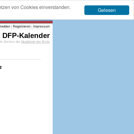
etzen von Cookies einverstanden.
Gelesen
melden
|
Registrieren
|
Impressum
DFP-Kalender
in Service der
Akademie der Ärzte
z