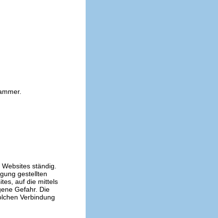
kammer.
n Websites ständig.
ügung gestellten
es, auf die mittels
gene Gefahr. Die
solchen Verbindung