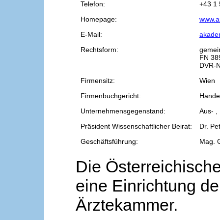
Telefon:
+43 1 
Homepage:
www.a
E-Mail:
akade
Rechtsform:
gemei
FN 38
DVR-N
Firmensitz:
Wien
Firmenbuchgericht:
Handel
Unternehmensgegenstand:
Aus- ,
Präsident Wissenschaftlicher Beirat:
Dr. Pe
Geschäftsführung:
Mag. 
Die Österreichische
eine Einrichtung de
Ärztekammer.