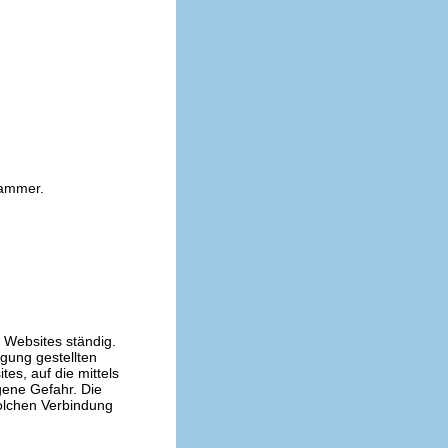
kammer.
n Websites ständig.
ügung gestellten
es, auf die mittels
gene Gefahr. Die
solchen Verbindung