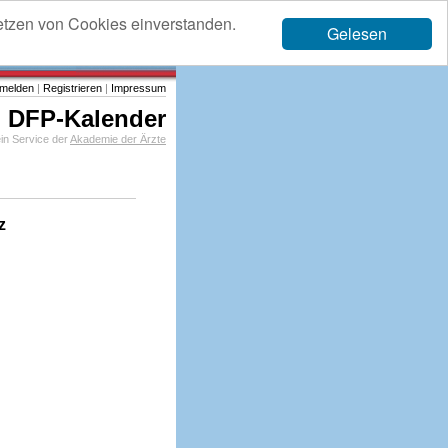
etzen von Cookies einverstanden.
Gelesen
melden
|
Registrieren
|
Impressum
DFP-Kalender
in Service der
Akademie der Ärzte
z