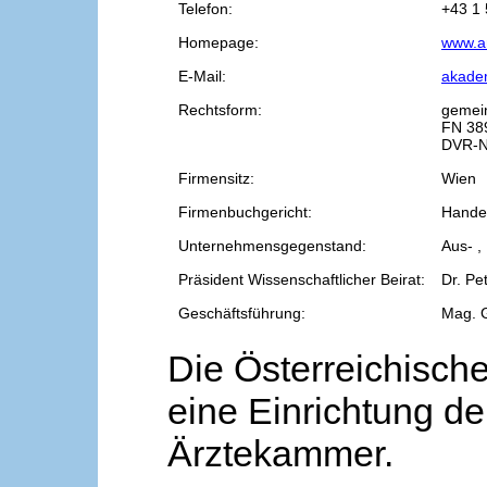
Telefon:
+43 1 
Homepage:
www.a
E-Mail:
akade
Rechtsform:
gemei
FN 38
DVR-N
Firmensitz:
Wien
Firmenbuchgericht:
Handel
Unternehmensgegenstand:
Aus- ,
Präsident Wissenschaftlicher Beirat:
Dr. Pe
Geschäftsführung:
Mag. 
Die Österreichische
eine Einrichtung de
Ärztekammer.