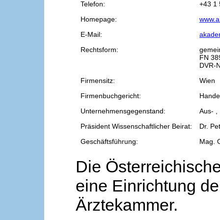
Telefon:
+43 1 
Homepage:
www.a
E-Mail:
akade
Rechtsform:
gemei
FN 38
DVR-N
Firmensitz:
Wien
Firmenbuchgericht:
Handel
Unternehmensgegenstand:
Aus- ,
Präsident Wissenschaftlicher Beirat:
Dr. Pe
Geschäftsführung:
Mag. 
Die Österreichische
eine Einrichtung de
Ärztekammer.