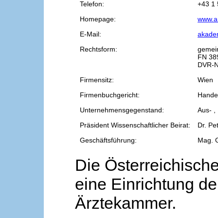
Telefon:
+43 1 
Homepage:
www.a
E-Mail:
akade
Rechtsform:
gemei
FN 38
DVR-N
Firmensitz:
Wien
Firmenbuchgericht:
Handel
Unternehmensgegenstand:
Aus- ,
Präsident Wissenschaftlicher Beirat:
Dr. Pe
Geschäftsführung:
Mag. 
Die Österreichische
eine Einrichtung de
Ärztekammer.