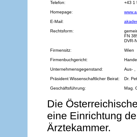
Telefon:
+43 1 
Homepage:
www.a
E-Mail:
akade
Rechtsform:
gemei
FN 38
DVR-N
Firmensitz:
Wien
Firmenbuchgericht:
Handel
Unternehmensgegenstand:
Aus- ,
Präsident Wissenschaftlicher Beirat:
Dr. Pe
Geschäftsführung:
Mag. 
Die Österreichische
eine Einrichtung de
Ärztekammer.