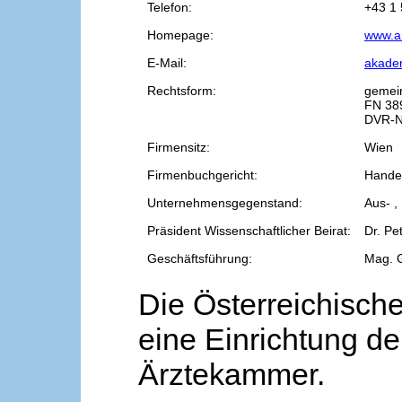
Telefon:
+43 1 
Homepage:
www.a
E-Mail:
akade
Rechtsform:
gemei
FN 38
DVR-N
Firmensitz:
Wien
Firmenbuchgericht:
Handel
Unternehmensgegenstand:
Aus- ,
Präsident Wissenschaftlicher Beirat:
Dr. Pe
Geschäftsführung:
Mag. 
Die Österreichische
eine Einrichtung de
Ärztekammer.