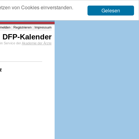
etzen von Cookies einverstanden.
Gelesen
melden
|
Registrieren
|
Impressum
DFP-Kalender
in Service der
Akademie der Ärzte
z