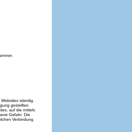
kammer.
n Websites ständig.
ügung gestellten
es, auf die mittels
gene Gefahr. Die
solchen Verbindung