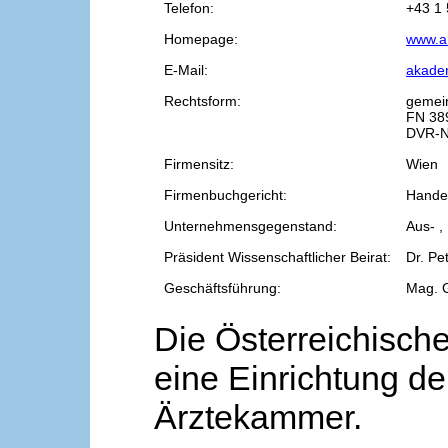
Telefon:
+43 1 
Homepage:
www.a
E-Mail:
akade
Rechtsform:
gemei
FN 38
DVR-N
Firmensitz:
Wien
Firmenbuchgericht:
Handel
Unternehmensgegenstand:
Aus- ,
Präsident Wissenschaftlicher Beirat:
Dr. Pe
Geschäftsführung:
Mag. 
Die Österreichische
eine Einrichtung de
Ärztekammer.