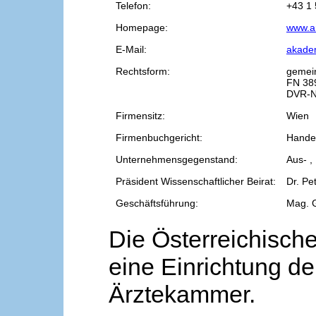
Telefon:
+43 1 
Homepage:
www.a
E-Mail:
akade
Rechtsform:
gemei
FN 38
DVR-N
Firmensitz:
Wien
Firmenbuchgericht:
Handel
Unternehmensgegenstand:
Aus- ,
Präsident Wissenschaftlicher Beirat:
Dr. Pe
Geschäftsführung:
Mag. 
Die Österreichische
eine Einrichtung de
Ärztekammer.