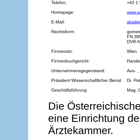
Telefon:
+43 1 
Homepage:
www.a
E-Mail:
akade
Rechtsform:
gemei
FN 38
DVR-N
Firmensitz:
Wien
Firmenbuchgericht:
Handel
Unternehmensgegenstand:
Aus- ,
Präsident Wissenschaftlicher Beirat:
Dr. Pe
Geschäftsführung:
Mag. 
Die Österreichische
eine Einrichtung de
Ärztekammer.