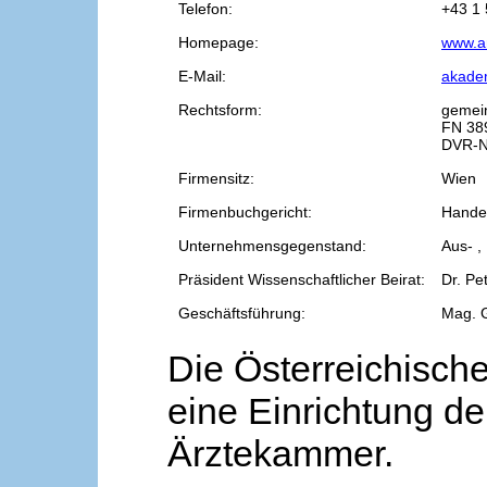
Telefon:
+43 1 
Homepage:
www.a
E-Mail:
akade
Rechtsform:
gemei
FN 38
DVR-N
Firmensitz:
Wien
Firmenbuchgericht:
Handel
Unternehmensgegenstand:
Aus- ,
Präsident Wissenschaftlicher Beirat:
Dr. Pe
Geschäftsführung:
Mag. 
Die Österreichische
eine Einrichtung de
Ärztekammer.