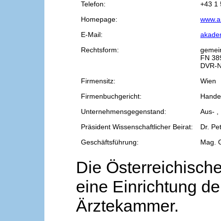
Telefon:
+43 1 
Homepage:
www.a
E-Mail:
akade
Rechtsform:
gemei
FN 38
DVR-N
Firmensitz:
Wien
Firmenbuchgericht:
Handel
Unternehmensgegenstand:
Aus- ,
Präsident Wissenschaftlicher Beirat:
Dr. Pe
Geschäftsführung:
Mag. 
Die Österreichische
eine Einrichtung de
Ärztekammer.