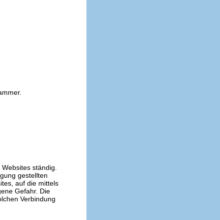
kammer.
n Websites ständig.
ügung gestellten
es, auf die mittels
gene Gefahr. Die
solchen Verbindung