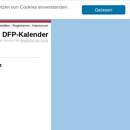
etzen von Cookies einverstanden.
Gelesen
melden
|
Registrieren
|
Impressum
DFP-Kalender
in Service der
Akademie der Ärzte
z