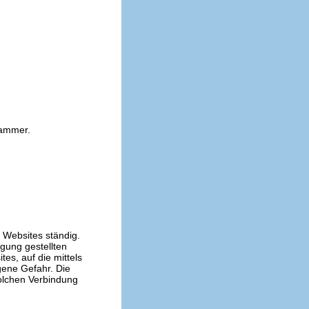
kammer.
n Websites ständig.
ügung gestellten
es, auf die mittels
gene Gefahr. Die
solchen Verbindung