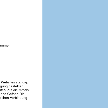
kammer.
n Websites ständig.
ügung gestellten
es, auf die mittels
gene Gefahr. Die
solchen Verbindung