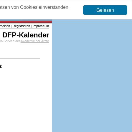
etzen von Cookies einverstanden.
Gelesen
melden
|
Registrieren
|
Impressum
DFP-Kalender
in Service der
Akademie der Ärzte
z