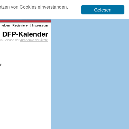
etzen von Cookies einverstanden.
Gelesen
melden
|
Registrieren
|
Impressum
DFP-Kalender
in Service der
Akademie der Ärzte
z