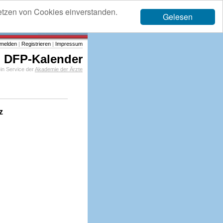
etzen von Cookies einverstanden.
Gelesen
melden
|
Registrieren
|
Impressum
DFP-Kalender
in Service der
Akademie der Ärzte
z