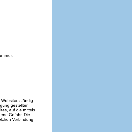
kammer.
n Websites ständig.
ügung gestellten
es, auf die mittels
gene Gefahr. Die
solchen Verbindung