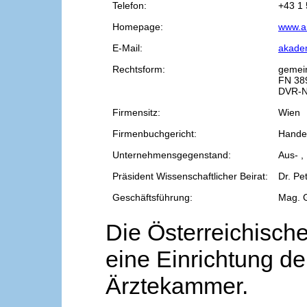
Telefon:
+43 1 
Homepage:
www.a
E-Mail:
akade
Rechtsform:
gemei
FN 38
DVR-N
Firmensitz:
Wien
Firmenbuchgericht:
Handel
Unternehmensgegenstand:
Aus- ,
Präsident Wissenschaftlicher Beirat:
Dr. Pe
Geschäftsführung:
Mag. 
Die Österreichische
eine Einrichtung de
Ärztekammer.