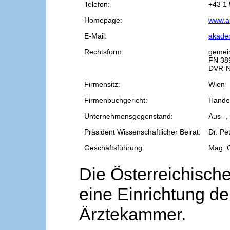
Telefon:
+43 1 
Homepage:
www.a
E-Mail:
akade
Rechtsform:
gemei
FN 38
DVR-N
Firmensitz:
Wien
Firmenbuchgericht:
Handel
Unternehmensgegenstand:
Aus- ,
Präsident Wissenschaftlicher Beirat:
Dr. Pe
Geschäftsführung:
Mag. 
Die Österreichische
eine Einrichtung de
Ärztekammer.