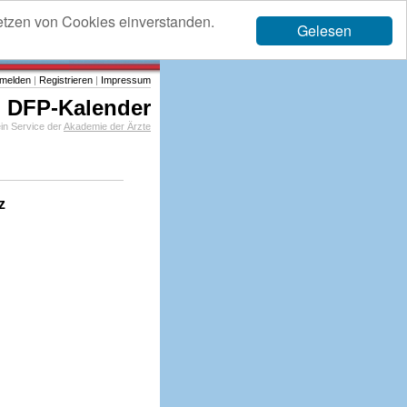
etzen von Cookies einverstanden.
Gelesen
melden
|
Registrieren
|
Impressum
DFP-Kalender
in Service der
Akademie der Ärzte
z