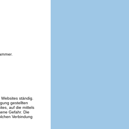
kammer.
n Websites ständig.
ügung gestellten
es, auf die mittels
gene Gefahr. Die
solchen Verbindung