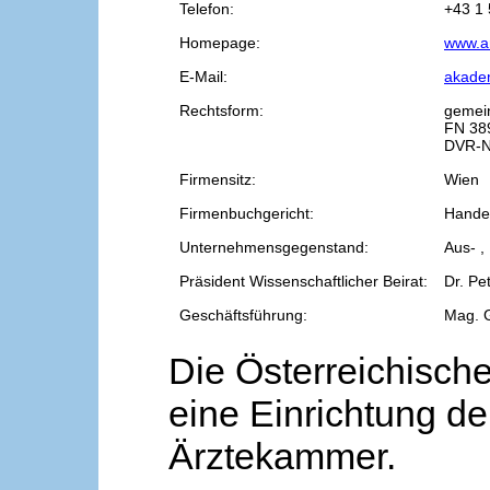
Telefon:
+43 1 
Homepage:
www.a
E-Mail:
akade
Rechtsform:
gemei
FN 38
DVR-N
Firmensitz:
Wien
Firmenbuchgericht:
Handel
Unternehmensgegenstand:
Aus- ,
Präsident Wissenschaftlicher Beirat:
Dr. Pe
Geschäftsführung:
Mag. 
Die Österreichische
eine Einrichtung de
Ärztekammer.