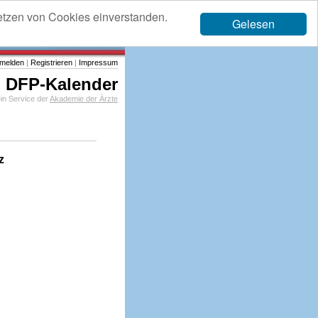
etzen von Cookies einverstanden.
Gelesen
melden
|
Registrieren
|
Impressum
DFP-Kalender
in Service der
Akademie der Ärzte
z