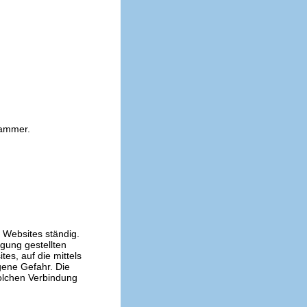
kammer.
n Websites ständig.
ügung gestellten
es, auf die mittels
gene Gefahr. Die
solchen Verbindung