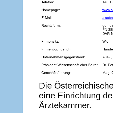
Telefon:
+43 1 
Homepage:
www.a
E-Mail:
akade
Rechtsform:
gemei
FN 38
DVR-N
Firmensitz:
Wien
Firmenbuchgericht:
Handel
Unternehmensgegenstand:
Aus- ,
Präsident Wissenschaftlicher Beirat:
Dr. Pe
Geschäftsführung:
Mag. 
Die Österreichische
eine Einrichtung de
Ärztekammer.