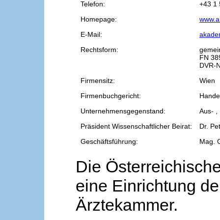
Telefon:
+43 1 
Homepage:
www.a
E-Mail:
akade
Rechtsform:
gemei
FN 38
DVR-N
Firmensitz:
Wien
Firmenbuchgericht:
Handel
Unternehmensgegenstand:
Aus- ,
Präsident Wissenschaftlicher Beirat:
Dr. Pe
Geschäftsführung:
Mag. 
Die Österreichische
eine Einrichtung de
Ärztekammer.