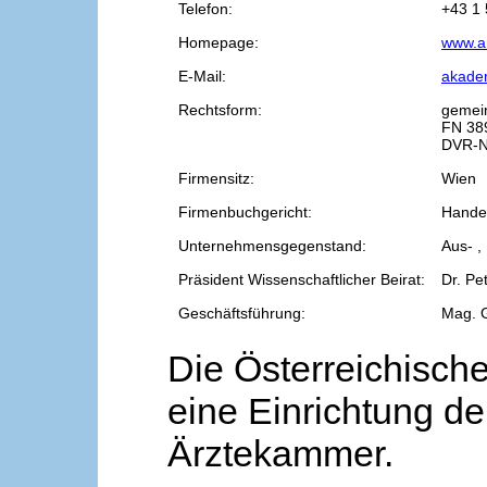
Telefon:
+43 1 
Homepage:
www.a
E-Mail:
akade
Rechtsform:
gemei
FN 38
DVR-N
Firmensitz:
Wien
Firmenbuchgericht:
Handel
Unternehmensgegenstand:
Aus- ,
Präsident Wissenschaftlicher Beirat:
Dr. Pe
Geschäftsführung:
Mag. 
Die Österreichische
eine Einrichtung de
Ärztekammer.