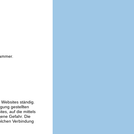
kammer.
n Websites ständig.
ügung gestellten
es, auf die mittels
gene Gefahr. Die
solchen Verbindung