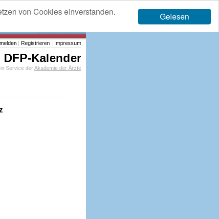
etzen von Cookies einverstanden.
Gelesen
melden
|
Registrieren
|
Impressum
DFP-Kalender
in Service der
Akademie der Ärzte
z