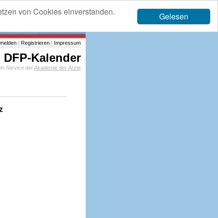
etzen von Cookies einverstanden.
Gelesen
melden
|
Registrieren
|
Impressum
DFP-Kalender
in Service der
Akademie der Ärzte
z