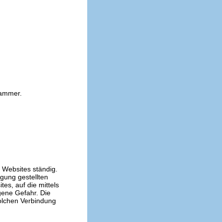
kammer.
n Websites ständig.
ügung gestellten
es, auf die mittels
gene Gefahr. Die
solchen Verbindung