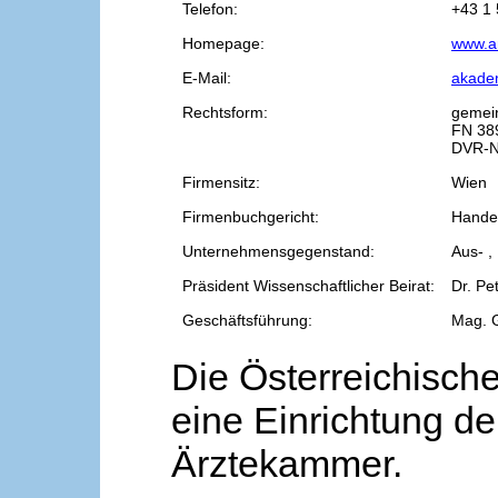
Telefon:
+43 1 
Homepage:
www.a
E-Mail:
akade
Rechtsform:
gemei
FN 38
DVR-N
Firmensitz:
Wien
Firmenbuchgericht:
Handel
Unternehmensgegenstand:
Aus- ,
Präsident Wissenschaftlicher Beirat:
Dr. Pe
Geschäftsführung:
Mag. 
Die Österreichische
eine Einrichtung de
Ärztekammer.