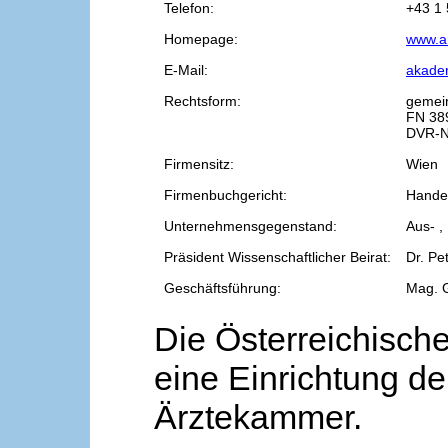
Telefon:
+43 1 
Homepage:
www.a
E-Mail:
akade
Rechtsform:
gemei
FN 38
DVR-N
Firmensitz:
Wien
Firmenbuchgericht:
Handel
Unternehmensgegenstand:
Aus- ,
Präsident Wissenschaftlicher Beirat:
Dr. Pe
Geschäftsführung:
Mag. 
Die Österreichische
eine Einrichtung de
Ärztekammer.