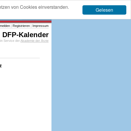
etzen von Cookies einverstanden.
Gelesen
melden
|
Registrieren
|
Impressum
DFP-Kalender
in Service der
Akademie der Ärzte
z