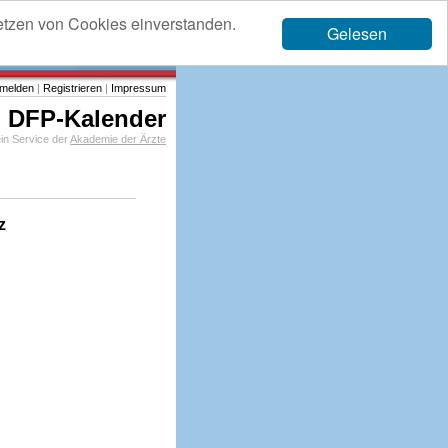
etzen von Cookies einverstanden.
Gelesen
melden
|
Registrieren
|
Impressum
DFP-Kalender
in Service der
Akademie der Ärzte
z