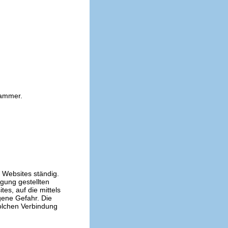
kammer.
n Websites ständig.
ügung gestellten
es, auf die mittels
gene Gefahr. Die
solchen Verbindung