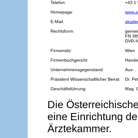
Telefon:
+43 1 
Homepage:
www.a
E-Mail:
akade
Rechtsform:
gemei
FN 38
DVR-N
Firmensitz:
Wien
Firmenbuchgericht:
Handel
Unternehmensgegenstand:
Aus- ,
Präsident Wissenschaftlicher Beirat:
Dr. Pe
Geschäftsführung:
Mag. 
Die Österreichische
eine Einrichtung de
Ärztekammer.