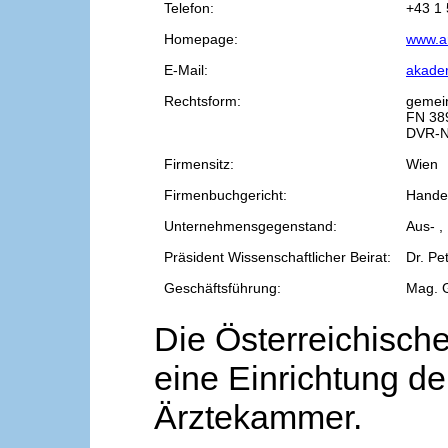
Telefon:
+43 1 
Homepage:
www.a
E-Mail:
akade
Rechtsform:
gemei
FN 38
DVR-N
Firmensitz:
Wien
Firmenbuchgericht:
Handel
Unternehmensgegenstand:
Aus- ,
Präsident Wissenschaftlicher Beirat:
Dr. Pe
Geschäftsführung:
Mag. 
Die Österreichische
eine Einrichtung de
Ärztekammer.