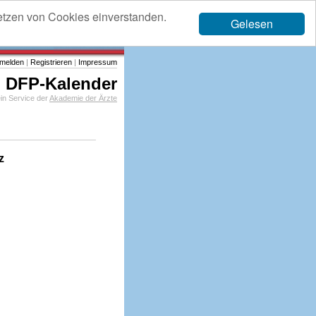
etzen von Cookies einverstanden.
Gelesen
melden
|
Registrieren
|
Impressum
DFP-Kalender
in Service der
Akademie der Ärzte
z