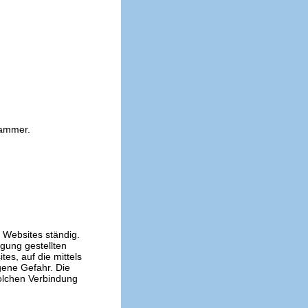
kammer.
n Websites ständig.
ügung gestellten
es, auf die mittels
gene Gefahr. Die
solchen Verbindung