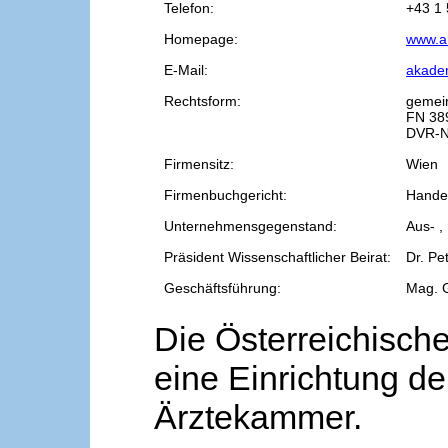
Telefon:
+43 1 
Homepage:
www.a
E-Mail:
akade
Rechtsform:
gemei
FN 38
DVR-N
Firmensitz:
Wien
Firmenbuchgericht:
Handel
Unternehmensgegenstand:
Aus- ,
Präsident Wissenschaftlicher Beirat:
Dr. Pe
Geschäftsführung:
Mag. 
Die Österreichische
eine Einrichtung de
Ärztekammer.