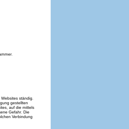
kammer.
n Websites ständig.
ügung gestellten
es, auf die mittels
gene Gefahr. Die
solchen Verbindung