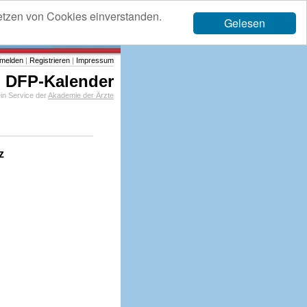
etzen von Cookies einverstanden.
Gelesen
melden
|
Registrieren
|
Impressum
DFP-Kalender
in Service der
Akademie der Ärzte
z