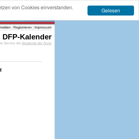
etzen von Cookies einverstanden.
Gelesen
melden
|
Registrieren
|
Impressum
DFP-Kalender
in Service der
Akademie der Ärzte
z