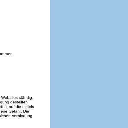
kammer.
n Websites ständig.
ügung gestellten
es, auf die mittels
gene Gefahr. Die
solchen Verbindung