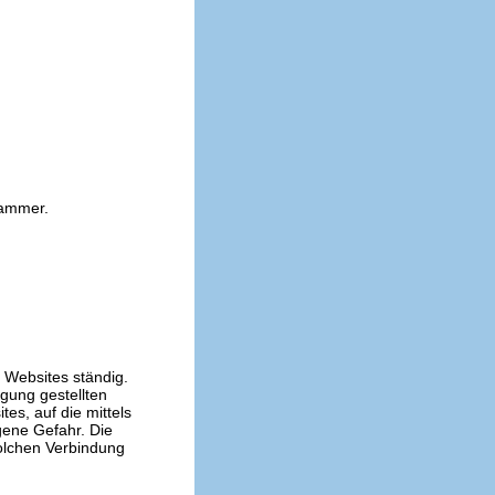
kammer.
n Websites ständig.
ügung gestellten
es, auf die mittels
gene Gefahr. Die
solchen Verbindung