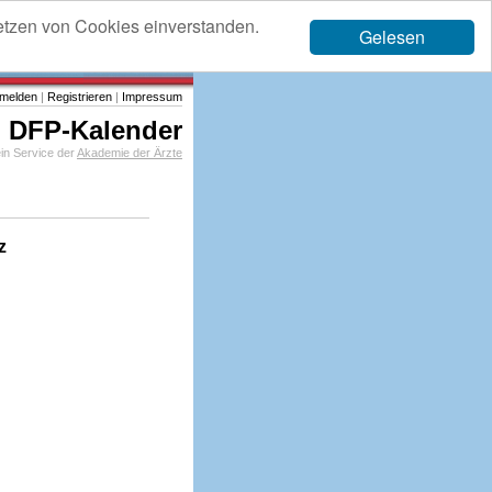
etzen von Cookies einverstanden.
Gelesen
melden
|
Registrieren
|
Impressum
DFP-Kalender
in Service der
Akademie der Ärzte
z