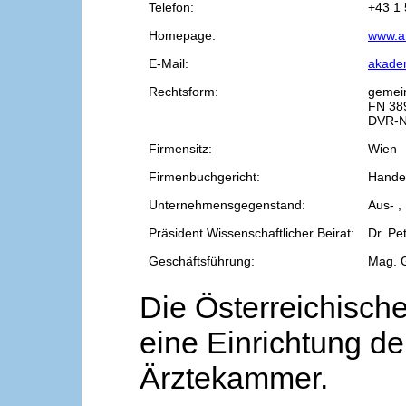
Telefon:
+43 1 
Homepage:
www.a
E-Mail:
akade
Rechtsform:
gemei
FN 38
DVR-N
Firmensitz:
Wien
Firmenbuchgericht:
Handel
Unternehmensgegenstand:
Aus- ,
Präsident Wissenschaftlicher Beirat:
Dr. Pe
Geschäftsführung:
Mag. 
Die Österreichische
eine Einrichtung de
Ärztekammer.