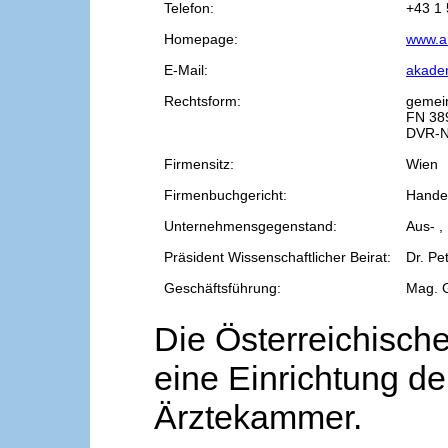
Telefon:
+43 1 
Homepage:
www.a
E-Mail:
akade
Rechtsform:
gemei
FN 38
DVR-N
Firmensitz:
Wien
Firmenbuchgericht:
Handel
Unternehmensgegenstand:
Aus- ,
Präsident Wissenschaftlicher Beirat:
Dr. Pe
Geschäftsführung:
Mag. 
Die Österreichische
eine Einrichtung de
Ärztekammer.