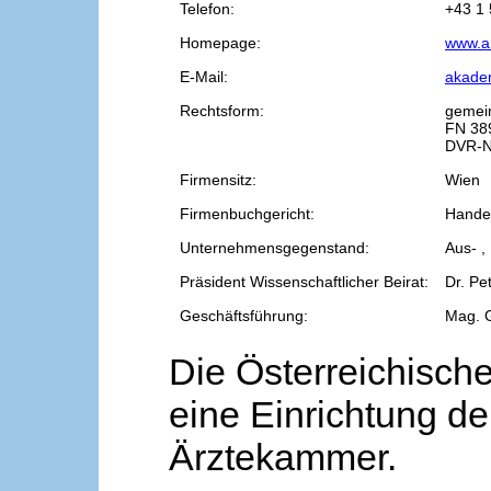
Telefon:
+43 1 
Homepage:
www.a
E-Mail:
akade
Rechtsform:
gemei
FN 38
DVR-N
Firmensitz:
Wien
Firmenbuchgericht:
Handel
Unternehmensgegenstand:
Aus- ,
Präsident Wissenschaftlicher Beirat:
Dr. Pe
Geschäftsführung:
Mag. 
Die Österreichische
eine Einrichtung de
Ärztekammer.