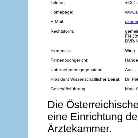
Telefon:
+43 1 
Homepage:
www.a
E-Mail:
akade
Rechtsform:
gemei
FN 38
DVR-N
Firmensitz:
Wien
Firmenbuchgericht:
Handel
Unternehmensgegenstand:
Aus- ,
Präsident Wissenschaftlicher Beirat:
Dr. Pe
Geschäftsführung:
Mag. 
Die Österreichische
eine Einrichtung de
Ärztekammer.